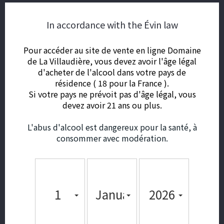
Low yields and excellent ripeness ensure highly
concentrated aromas, ripe tannins and optimal
In accordance with the Évin law
balance.
All our Sancerre Rouges are
aged in old barrels
,
Pour accéder au site de vente en ligne Domaine
for an average of 10 years, to achieve the right
de La Villaudière, vous devez avoir l'âge légal
balance between oak and fruit.
d'acheter de l'alcool dans votre pays de
The nose expresses
aromas of fresh red fruits
résidence ( 18 pour la France ).
and
spices
with
delicate woody notes
. The rich,
Si votre pays ne prévoit pas d'âge légal, vous
full-bodied palate
recaptures these fruity,
devez avoir 21 ans ou plus.
woody flavors, with
silky tannins
and a racy,
persistent finish.
L'abus d'alcool est dangereux pour la santé, à
Served between 12 and 14°C, our
Sancerre
consommer avec modération.
Rouge Heritage
will enhance a
piece of beef
with chanterelle mushrooms, a game dish, a
roast saddle of lamb,
mature cheeses
and why
not a
chocolate dessert
.
1
January
2026
Aging potential : 12 - 15 years